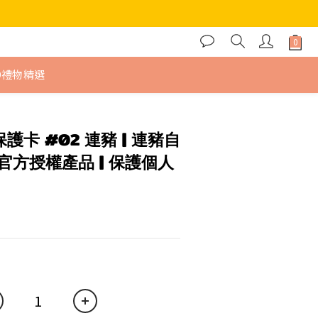
9禮物精選
D 保護卡 #02 連豬 | 連豬自
KG 官方授權產品 | 保護個人
品