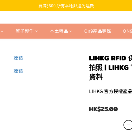
買滿$600 所有本地郵送免運費
蟹子製作
本土精品
On9產品專區
ON
LIHKG RFI
拍照 | LIH
資料
LIHKG 官方授權產
HK$25.00