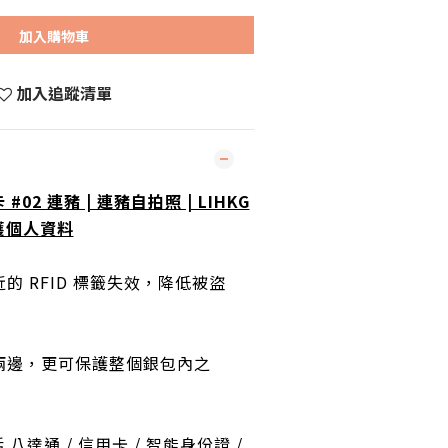
加入購物車
加入追蹤清單
卡 #02 連豬 | 連豬自拍照 | LIHKG
保護個人資料
的 RFID 標籤失效，降低被盜
兩邊，更可保護整個銀包內之
 八達通 / 信用卡 / 智能身份證 /