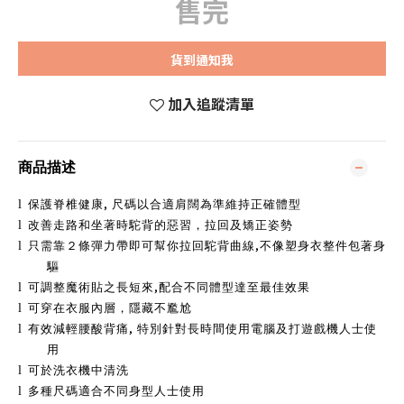
售完
貨到通知我
加入追蹤清單
商品描述
,
l
保護脊椎健康
尺碼以合適肩闊為準維持正確體型
l
改善走路和坐著時駝背的惡習，拉回及矯正姿勢
,
l
只需靠２條彈力帶即可幫你拉回駝背曲線
不像塑身衣整件包著身
驅
,
l
可調整魔術貼之長短來
配合不同體型達至最佳效果
l
可穿在衣服內層，隱藏不尷尬
,
l
有效減輕腰酸背痛
特別針對長時間使用電腦及打遊戲機人士使
用
l
可於洗衣機中清洗
l
多種尺碼適合不同身型人士使用