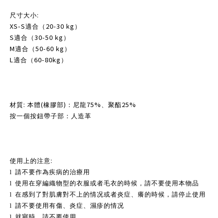
:
尺寸大小
XS-S
20-30 kg
適合（
）
S
30-50 kg
適合（
）
M
50-60 kg
適合（
）
L
60-80kg
適合（
）
:
(
)
75%
25%
材質
本體
橡膠部
：尼龍
、聚酯
按一個按鈕帶子部：人造革
:
使用上的注意
l
請不要作為疾病的治療用
l
使用在穿編織物型的衣服或者毛衣的時候，請不要使用本物品
l
在感到了對肌膚對不上的情况或者炎症、癢的時候，請停止使用
l
請不要使用有傷、炎症、濕疹的情况
l
就寢時，請不要使用