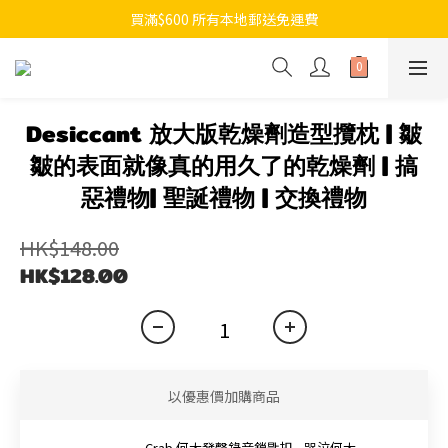
買滿$600 所有本地郵送免運費
Desiccant 放大版乾燥劑造型攬枕 | 皺
皺的表面就像真的用久了的乾燥劑 | 搞
惡禮物| 聖誕禮物 | 交換禮物
HK$148.00
HK$128.00
以優惠價加購商品
Crab 何太發聲錄音鎖匙扣 - 哭泣何太