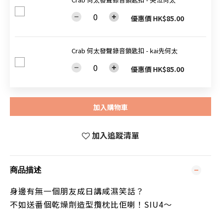
優惠價 HK$85.00
Crab 何太發聲錄音鎖匙扣 - kai先何太
優惠價 HK$85.00
加入購物車
加入追蹤清單
商品描述
身邊有無一個朋友成日講咸濕笑話？
不如送番個乾燥劑造型攬枕比佢喇！SIU4～