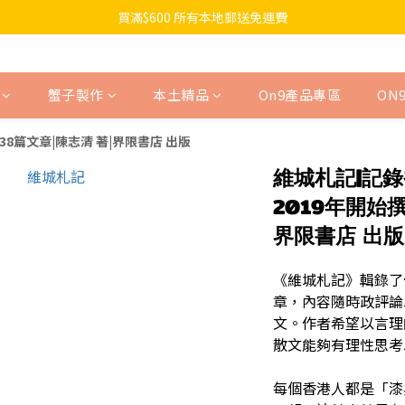
買滿$600 所有本地郵送免運費
蟹子製作
本土精品
On9產品專區
ON
8篇文章|陳志清 著|界限書店 出版
維城札記|記
2019年開始撰
界限書店 出版
《維城札記》輯錄了
章，內容隨時政評論
文。作者希望以言理
散文能夠有理性思考
每個香港人都是「漆