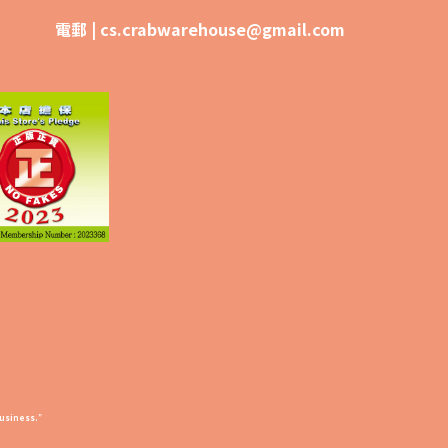
電郵 |
cs.crabwarehouse@gmail.com
business.”