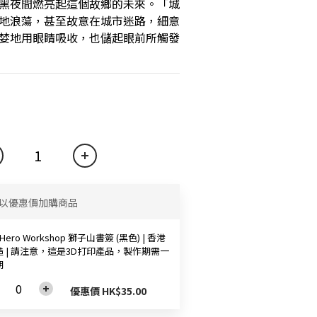
黑夜間燃亮起這個故鄉的未來。「城
地浪蕩，甚至故意在城市迷路，細意
婪地用眼睛吸收，也儲起眼前所觸發
以優惠價加購商品
 Hero Workshop 獅子山書簽 (黑色) | 香港
造 | 請注意，這是3D打印產品，製作期需一
期
優惠價 HK$35.00