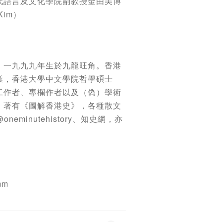
代語言及文化學院副教授金由美博
 Kim）
，一九九九年生於九龍旺角。香港
業，香港大學中文學院哲學碩士
工作者、專欄作者以及（偽）學術
，著有《圖解香港史》，各種散文
neminutehistory、知史網，亦
。
mm