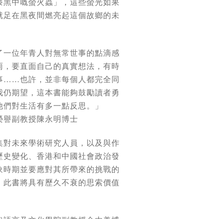
漆黑中嘅螢火蟲」，這些螢光如果
就足在黑夜間燃亮起這個故鄉的未
了一位年青人對無常世事的點滴感
雨，要直面自己的真實想法，有時
事……也許，並非每個人都完全同
我仍期望，這本書能夠鼓勵讀者勇
他們對生活有多一點反思。」
榮譽副教授陳永明博士
集對未來學術研究人員，以及與作
歷史變化、香港和中國社會政治發
象時期並要應對其所帶來的挑戰的
，此書將具有歷久不衰的思索價值