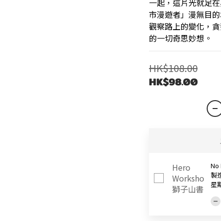
一起，這片光就足在
市漫遊者」漫無目的
觀察路上的變化，貪
的一切奇思妙想。
HK$108.00
HK$98.00
No
製
星