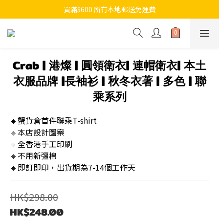
買滿$600 所有本地郵送免運費
Crab | 港燦 | 圓領衛衣| 連帽衛衣| 本土
衣服品牌 |長袖衫 | 秋冬衣著 | 多色 | 聯
乘系列
🔸蟹貨倉首件聯乘T-shirt
🔸本店設計圖案
🔸全香港手工印刷
🔸不用新彊棉
🔸即訂即印，出貨期為7-14個工作天
HK$298.00
HK$248.00